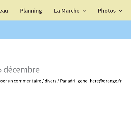
eau
Planning
La Marche
Photos
5 décembre
sser un commentaire
/
divers
/ Par
adri_gene_here@orange.fr