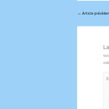
←
Article précéde
La
Vot
ind
Écr
ici