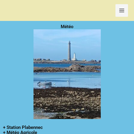
Aller
au
contenu
Météo
+ Station Plabennec
+ Météo Agricole