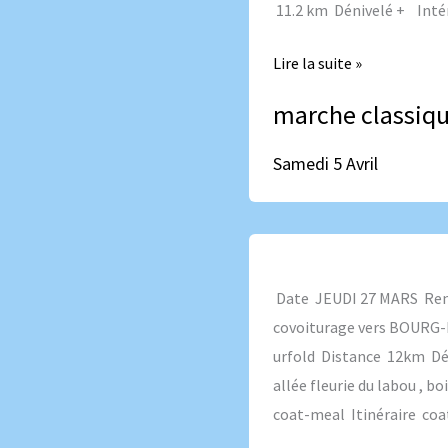
11.2 km Dénivelé + Intérê
Lire la suite »
marche classiq
Samedi 5 Avril
Jeudi
27
Date JEUDI 27 MARS Rende
Mars
covoiturage vers BOURG-B
urfold Distance 12km Déni
allée fleurie du labou , 
coat-meal Itinéraire coa