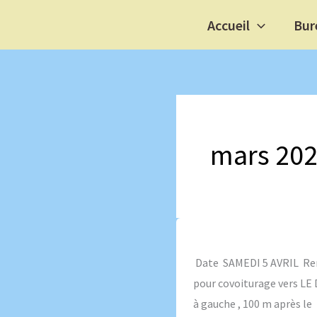
Aller
Accueil
Bur
au
contenu
mars 20
Samedi
5
Date SAMEDI 5 AVRIL Rende
Avril
pour covoiturage vers LE 
à gauche , 100 m après le »