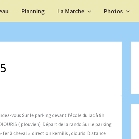
eau
Planning
La Marche
Photos
25
z-vous Sur le parking devant l’école du lac à 9h
DIOURIS ( plouvien) Départ de la rando Sur le parking
 fer à cheval » direction kernilis , diouris Distance