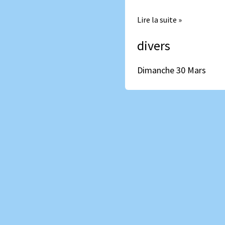
30
Lire la suite »
Mars
divers
Dimanche 30 Mars