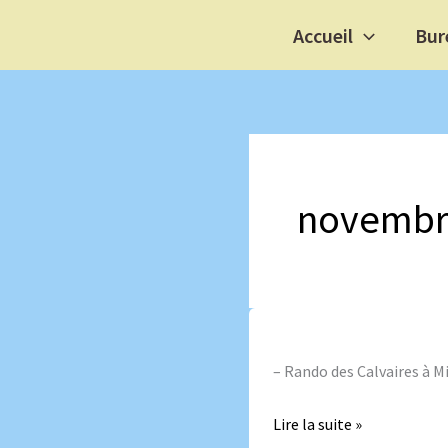
Aller
Accueil
Bur
au
contenu
novembr
30
Novembre
– Rando des Calvaires à M
2024
Lire la suite »