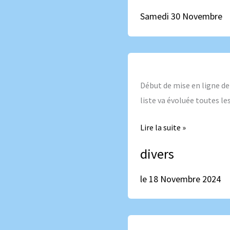
Samedi 30 Novembre
le
18
Début de mise en ligne de
Novembre
liste va évoluée toutes l
2024
Lire la suite »
divers
le 18 Novembre 2024
Le